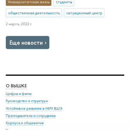
Университетская жизнь
студенты
общественная деятельность
ситуационный центр
2 марта, 2022 г.
Еще новости
О ВЫШКЕ
ОБ
Цифры и факты
Ли
Руководство и структура
Дов
Устойчивое развитие в НИУ ВШЭ
Ол
Преподаватели и сотрудники
При
Корпуса и общежития
Вы