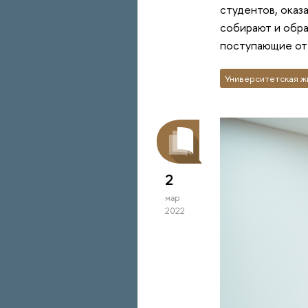
студентов, оказ
собирают и обра
поступающие от 
Университетская ж
2
мар
2022