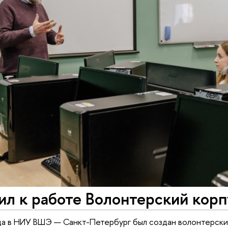
ил к работе Волонтерский кор
да в НИУ ВШЭ — Санкт-Петербург был создан волонтерски