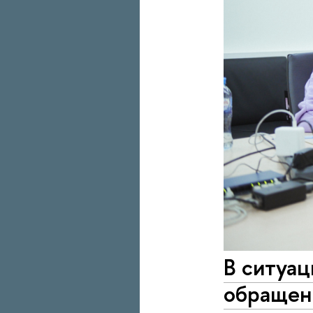
В ситуа
обращени