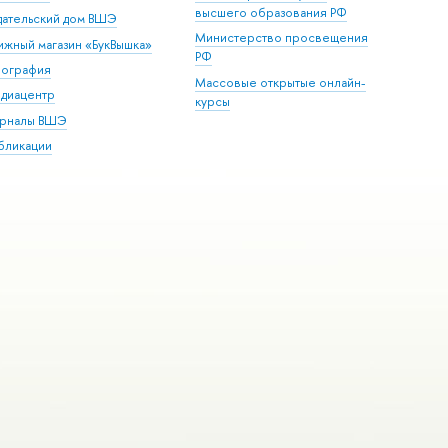
высшего образования РФ
дательский дом ВШЭ
Министерство просвещения
ижный магазин «БукВышка»
РФ
пография
Массовые открытые онлайн-
диацентр
курсы
рналы ВШЭ
бликации