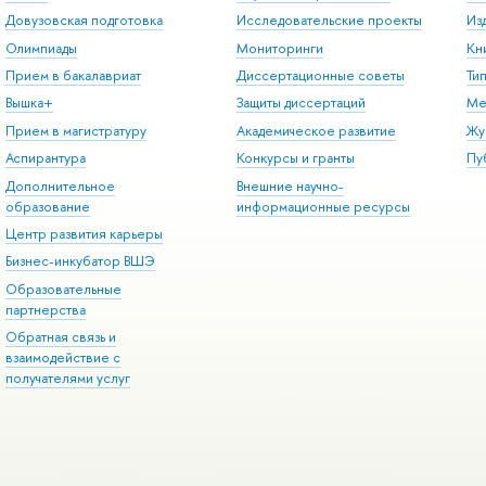
Довузовская подготовка
Исследовательские проекты
Из
Олимпиады
Мониторинги
Кн
Прием в бакалавриат
Диссертационные советы
Ти
Вышка+
Защиты диссертаций
Ме
Прием в магистратуру
Академическое развитие
Жу
Аспирантура
Конкурсы и гранты
Пу
Дополнительное
Внешние научно-
образование
информационные ресурсы
Центр развития карьеры
Бизнес-инкубатор ВШЭ
Образовательные
партнерства
Обратная связь и
взаимодействие с
получателями услуг