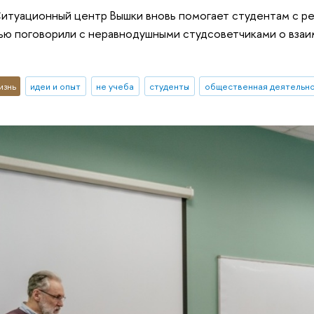
итуационный центр Вышки вновь помогает студентам с р
ью поговорили с неравнодушными студсоветчиками о взаи
изнь
идеи и опыт
не учеба
студенты
общественная деятельн