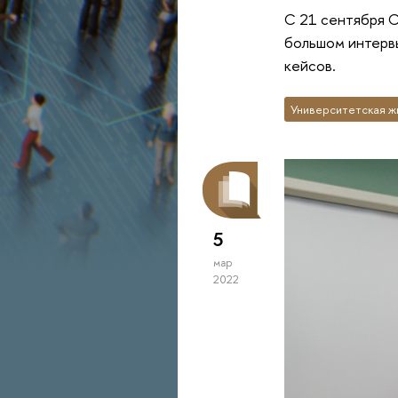
С 21 сентября С
большом интерв
кейсов.
Университетская ж
5
мар
2022