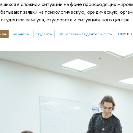
авшихся в сложной ситуации на фоне происходящих миров
батывают заявки на психологическую, юридическую, орга
студентов кампуса, студсовета и ситуационного центра.
изнь
не учеба
студенты
общественная деятельность
НИУ ВШ