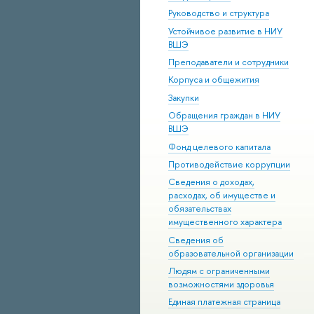
Руководство и структура
Устойчивое развитие в НИУ
ВШЭ
Преподаватели и сотрудники
Корпуса и общежития
Закупки
Обращения граждан в НИУ
ВШЭ
Фонд целевого капитала
Противодействие коррупции
Сведения о доходах,
расходах, об имуществе и
обязательствах
имущественного характера
Сведения об
образовательной организации
Людям с ограниченными
возможностями здоровья
Единая платежная страница