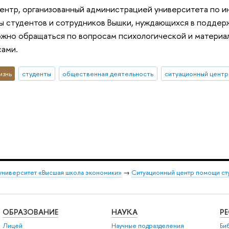
нтр, организованный администрацией университета по ин
 студентов и сотрудников Вышки, нуждающихся в поддер
жно обращаться по вопросам психологической и материа
сами.
изнь
студенты
общественная деятельность
ситуационный центр
университет «Высшая школа экономики»
→
Ситуационный центр помощи сту
ОБРАЗОВАНИЕ
НАУКА
Р
Лицей
Научные подразделения
Би