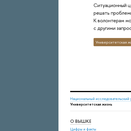
Ситуационный це
решать проблемы
К волонтерам мо
с другими запро
Университетская ж
Национальный исследовательский 
Университетская жизнь
О ВЫШКЕ
Цифры и факты